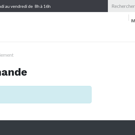
di au vendredi de 8h à 16h
M
SERVICES
TARIFS INCORPORATIO
iement
mande