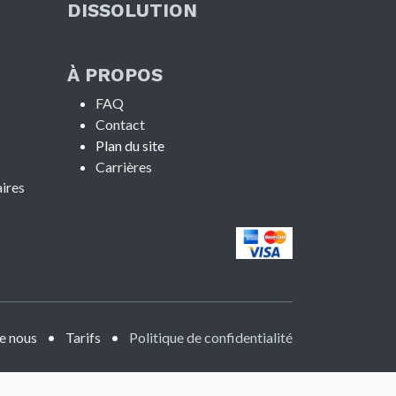
DISSOLUTION
À PROPOS
FAQ
Contact​
Plan du site
Carrières
ires
e nous
•
Tarifs
•
Politiq
u
e
de c
onfidentialité