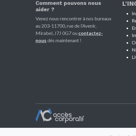
Comment pouvons nous
L'I
aider ?
I
Venez nous rencontrer à nos bureaux
R
au
203-11700, rue de l’Avenir,
En
Mirabel, J7J 0G7 ou
contactez-
I
nous
dès maintenant !
Or
N
Li