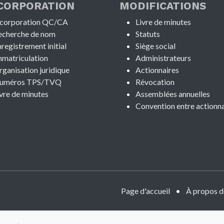
NCORPORATION
MODIFICATIONS
ncorporation QC/CA
Livre de minutes
echerche de nom
​Statuts
registrement initial
​Siège social
mmatriculation
Administrateurs
ganisation juridique
Actionnair​​es
uméros TPS/TVQ
Révocation
vre de minutes
Assemblées annuelles
Convention entre actionna
Page d'accueil
•
À propos d